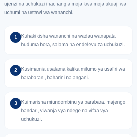
ujenzi na uchukuzi inachangia moja kwa moja ukuaji wa
uchumi na ustawi wa wananchi.
Kuhakikisha wananchi na wadau wanapata
1
huduma bora, salama na endelevu za uchukuzi.
Kusimamia usalama katika mifumo ya usafiri wa
2
barabarani, baharini na angani.
Kuimarisha miundombinu ya barabara, majengo,
3
bandari, viwanja vya ndege na vifaa vya
uchukuzi.