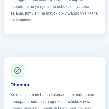
miundombinu ya ujenzi na uchukuzi iliyo bora,
salama, jumuishi na inayokidhi viwango vya kitaifa
na kimataifa.
Dhamira
Kukuza, kuimarisha na kusimamia miundombinu
pamoja na huduma za ujenzi na uchukuzi kwa
ufanisi, uwazi na ubunifu ili kutoa huduma bora