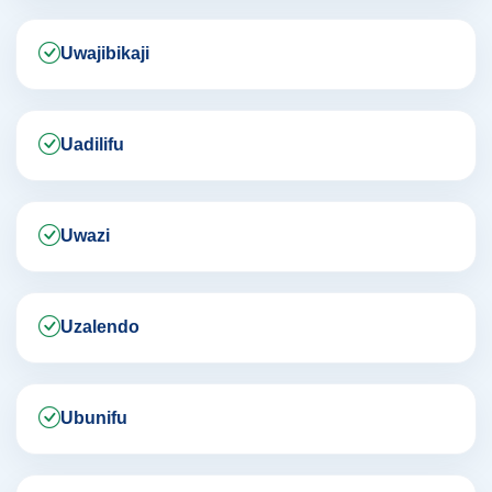
Uwajibikaji
Uadilifu
Uwazi
Uzalendo
Ubunifu