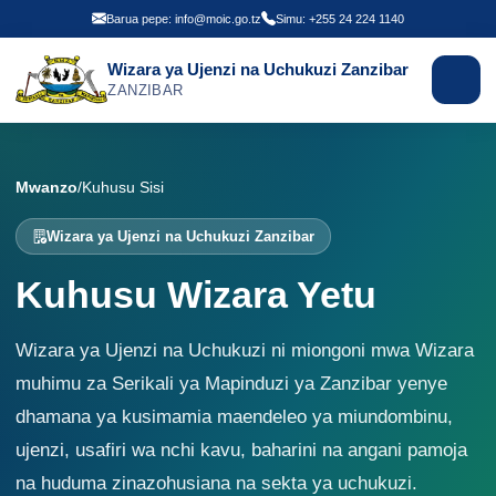
Barua pepe: info@moic.go.tz
Simu: +255 24 224 1140
Wizara ya Ujenzi na Uchukuzi Zanzibar
ZANZIBAR
Mwanzo
/
Kuhusu Sisi
Wizara ya Ujenzi na Uchukuzi Zanzibar
Kuhusu Wizara Yetu
Wizara ya Ujenzi na Uchukuzi ni miongoni mwa Wizara
muhimu za Serikali ya Mapinduzi ya Zanzibar yenye
dhamana ya kusimamia maendeleo ya miundombinu,
ujenzi, usafiri wa nchi kavu, baharini na angani pamoja
na huduma zinazohusiana na sekta ya uchukuzi.