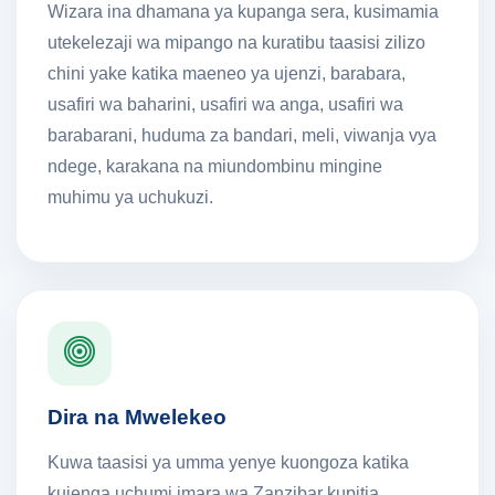
Wizara ina dhamana ya kupanga sera, kusimamia
utekelezaji wa mipango na kuratibu taasisi zilizo
chini yake katika maeneo ya ujenzi, barabara,
usafiri wa baharini, usafiri wa anga, usafiri wa
barabarani, huduma za bandari, meli, viwanja vya
ndege, karakana na miundombinu mingine
muhimu ya uchukuzi.
Dira na Mwelekeo
Kuwa taasisi ya umma yenye kuongoza katika
kujenga uchumi imara wa Zanzibar kupitia